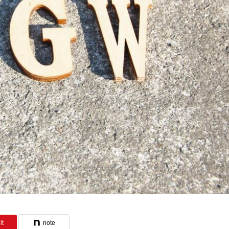
it
note