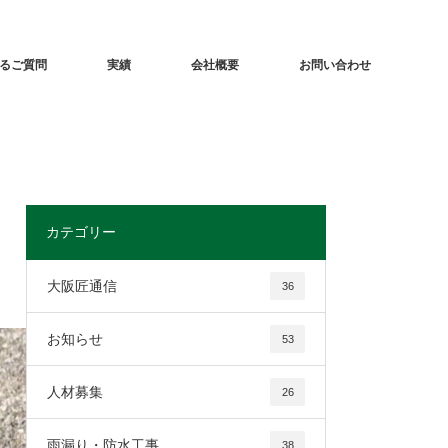
るご質問
実績
会社概要
お問い合わせ
カテゴリー
大阪匠通信
36
お知らせ
53
人材募集
26
雨漏り・防水工事
38