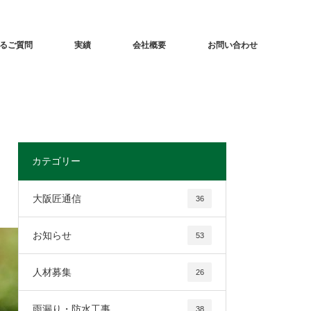
るご質問
実績
会社概要
お問い合わせ
カテゴリー
大阪匠通信
36
お知らせ
53
人材募集
26
雨漏り・防水工事
38